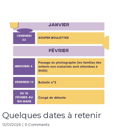
Quelques dates à retenir
B
v
13/01/2026
|
0 Comments