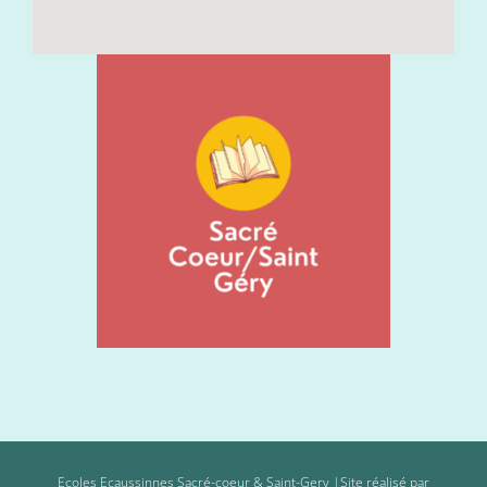
Ecoles Ecaussinnes Sacré-coeur & Saint-Gery |Site réalisé par