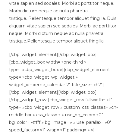
vitae sapien sed sodales. Morbi ac porttitor neque.
Morbi dictum neque ac nulla pharetra
tristique. Pellentesque tempor aliquet fringilla. Duis
aliquam vitae sapien sed sodales. Morbi ac porttitor
neque. Morbi dictum neque ac nulla pharetra
tristique.Pellentesque tempor aliquet fringilla.
[/cbp_widget_element][/cbp_widget_box]
[cbp_widget_box width= »one-third »
type= »cbp_widget_box »][cbp_widget_element
type= »cbp_widget_wp_widget »
widget_id= »eme_calendar-2″ title_size= »h2″]
[/cbp_widget_element][/cbp_widget_box]
[/cbp_widget_row][cbp_widget_row fullwidth= »1″
type= »cbp_widget_row » custom_css_classes= »ch-
middle-bar » css_class= » » use_bg_color= »0″
bg_color= »#fff » bg_image= » » use_parallax= »0″
speed_factor= »1″ wrap= »1″ padding= » »]