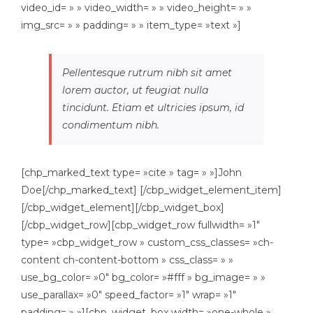
video_id= » » video_width= » » video_height= » »
img_src= » » padding= » » item_type= »text »]
Pellentesque rutrum nibh sit amet
lorem auctor, ut feugiat nulla
tincidunt. Etiam et ultricies ipsum, id
condimentum nibh.
[chp_marked_text type= »cite » tag= » »]John
Doe[/chp_marked_text] [/cbp_widget_element_item]
[/cbp_widget_element][/cbp_widget_box]
[/cbp_widget_row][cbp_widget_row fullwidth= »1″
type= »cbp_widget_row » custom_css_classes= »ch-
content ch-content-bottom » css_class= » »
use_bg_color= »0″ bg_color= »#fff » bg_image= » »
use_parallax= »0″ speed_factor= »1″ wrap= »1″
padding= » »][cbp_widget_box width= »one-whole »