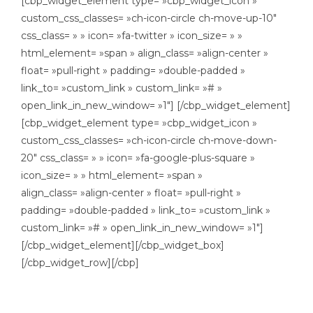
[cbp_widget_element type= »cbp_widget_icon »
custom_css_classes= »ch-icon-circle ch-move-up-10″
css_class= » » icon= »fa-twitter » icon_size= » »
html_element= »span » align_class= »align-center »
float= »pull-right » padding= »double-padded »
link_to= »custom_link » custom_link= »# »
open_link_in_new_window= »1″] [/cbp_widget_element]
[cbp_widget_element type= »cbp_widget_icon »
custom_css_classes= »ch-icon-circle ch-move-down-
20″ css_class= » » icon= »fa-google-plus-square »
icon_size= » » html_element= »span »
align_class= »align-center » float= »pull-right »
padding= »double-padded » link_to= »custom_link »
custom_link= »# » open_link_in_new_window= »1″]
[/cbp_widget_element][/cbp_widget_box]
[/cbp_widget_row][/cbp]