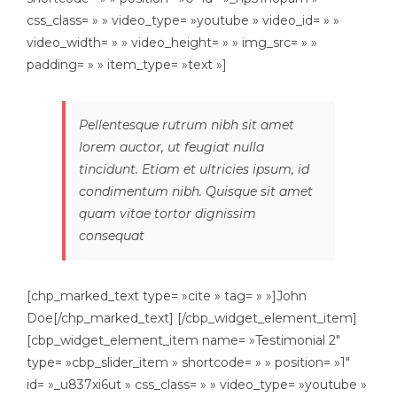
css_class= » » video_type= »youtube » video_id= » »
video_width= » » video_height= » » img_src= » »
padding= » » item_type= »text »]
Pellentesque rutrum nibh sit amet
lorem auctor, ut feugiat nulla
tincidunt. Etiam et ultricies ipsum, id
condimentum nibh. Quisque sit amet
quam vitae tortor dignissim
consequat
[chp_marked_text type= »cite » tag= » »]John
Doe[/chp_marked_text] [/cbp_widget_element_item]
[cbp_widget_element_item name= »Testimonial 2″
type= »cbp_slider_item » shortcode= » » position= »1″
id= »_u837xi6ut » css_class= » » video_type= »youtube »