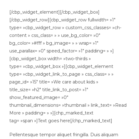
[/cbp_widget_element][/cbp_widget_box]
[/cbp_widget_row][cbp_widget_row fullwidth= »1″
type= »cbp_widget_row » custom_css_classes= »ch-
content » css_class= » » use_bg_color= »0″
bg_color= »#fff » bg_image= » » wrap= »1″
use_parallax= »0″ speed_factor= »1″ padding= » »]
[cbp_widget_box width= »two-thirds »
type= »cbp_widget_box »][cbp_widget_element
type= »cbp_widget_link_to_page » css_class= » »
page_id= »15″ title= »We care about kids »
title_size= »h2″ title_link_to_post= »1″
show_featured_image= »0″
thumbnail_dimensions= »thumbnail » link_text= »Read
More » padding= » »][chp_marked_text
tag= »span »]Text goes here[/chp_marked_text]
Pellentesque tempor aliquet fringilla. Duis aliquam