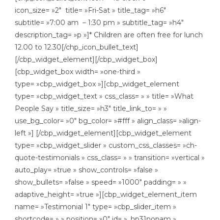
icon_size= »2″ title= »Fri-Sat » title_tag= »h6″
subtitle= »7:00 am – 1:30 pm » subtitle_tag= »h4″
description_tag= »p »]* Children are often free for lunch
12.00 to 12.30[/chp_icon_bullet_text]
[/cbp_widget_element][/cbp_widget_box]
[cbp_widget_box width= »one-third »
type= »cbp_widget_box »][cbp_widget_element
type= »cbp_widget_text » css_class= » » title= »What
People Say » title_size= »h3″ title_link_to= » »
use_bg_color= »0″ bg_color= »#fff » align_class= »align-
left »] [/cbp_widget_element][cbp_widget_element
type= »cbp_widget_slider » custom_css_classes= »ch-
quote-testimonials » css_class= » » transition= »vertical »
auto_play= »true » show_controls= »false »
show_bullets= »false » speed= »1000″ padding= » »
adaptive_height= »true »][cbp_widget_element_item
name= »Testimonial 1″ type= »cbp_slider_item »
shortcode= » » position= »0″ id= »_hp31nopam »