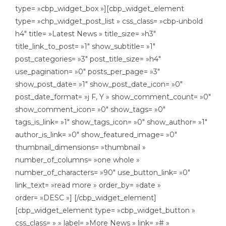
type= »cbp_widget_box »][cbp_widget_element
type= »chp_widget_post_list » css_class= »cbp-unbold
h4″ title= »Latest News » title_size= »h3″
title_link_to_post= »1″ show_subtitle= »1″
post_categories= »3″ post_title_size= »h4″
use_pagination= »0″ posts_per_page= »3″
show_post_date= »1″ show_post_date_icon= »0″
post_date_format= »j F, Y » show_comment_count= »0″
show_comment_icon= »0″ show_tags= »0″
tags_is_link= »1″ show_tags_icon= »0″ show_author= »1″
author_is_link= »0″ show_featured_image= »0″
thumbnail_dimensions= »thumbnail »
number_of_columns= »one whole »
number_of_characters= »90″ use_button_link= »0″
link_text= »read more » order_by= »date »
order= »DESC »] [/cbp_widget_element]
[cbp_widget_element type= »cbp_widget_button »
css_class= » » label= »More News » link= »# »