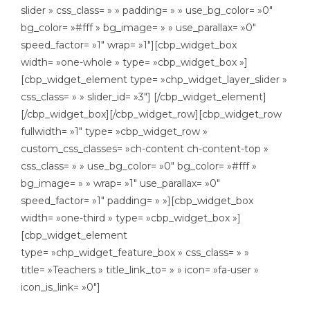
slider » css_class= » » padding= » » use_bg_color= »0″
bg_color= »#fff » bg_image= » » use_parallax= »0″
speed_factor= »1″ wrap= »1″][cbp_widget_box
width= »one-whole » type= »cbp_widget_box »]
[cbp_widget_element type= »chp_widget_layer_slider »
css_class= » » slider_id= »3″] [/cbp_widget_element]
[/cbp_widget_box][/cbp_widget_row][cbp_widget_row
fullwidth= »1″ type= »cbp_widget_row »
custom_css_classes= »ch-content ch-content-top »
css_class= » » use_bg_color= »0″ bg_color= »#fff »
bg_image= » » wrap= »1″ use_parallax= »0″
speed_factor= »1″ padding= » »][cbp_widget_box
width= »one-third » type= »cbp_widget_box »]
[cbp_widget_element
type= »chp_widget_feature_box » css_class= » »
title= »Teachers » title_link_to= » » icon= »fa-user »
icon_is_link= »0″]