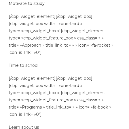
Motivate to study
[/cbp_widget_element][/cbp_widget_box]
[cbp_widget_box width= »one-third »
type= »cbp_widget_box »][cbp_widget_element
type= »chp_widget_feature_box » css_class= » »
title= »Approach » title_link_to= » » icon= »fa-rocket »
icon_is_link= »0″]
Time to school
[/cbp_widget_element][/cbp_widget_box]
[cbp_widget_box width= »one-third »
type= »cbp_widget_box »][cbp_widget_element
type= »chp_widget_feature_box » css_class= » »
title= »Programs » title_link_to= » » icon= »fa-book »
icon_is_link= »0″]
Learn about us