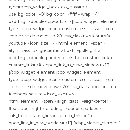
type= »cbp_widget_box » css_class= » »
use_bg_color= »0″ bg_color= »#fff » wrap= »1″
padding= »double-top-botton »][cbp_widget_element
type= »cbp_widget_icon » custom_css_classes= »ch-
icon-circle ch-move-up-20″ css_class= » » icon= »fa-
youtube » icon_size= » » html_element= »span »
align_class= »align-center » float= »pull-right »
padding= »double-padded » link_to= »custom_link »
custom_link= »# » open_link_in_new_window= »1″]
[/cbp_widget_element][cbp_widget_element
type= »cbp_widget_icon » custom_css_classes= »ch-
icon-circle ch-move-down-20″ css_class= » » icon= »fa-
facebook-square » icon_size= » »
html_element= »span » align_class= »align-center »
float= »pull-right » padding= »double-padded »
link_to= »custom_link » custom_link= »# »
open_link_in_new_window= »1″] [/cbp_widget_element]