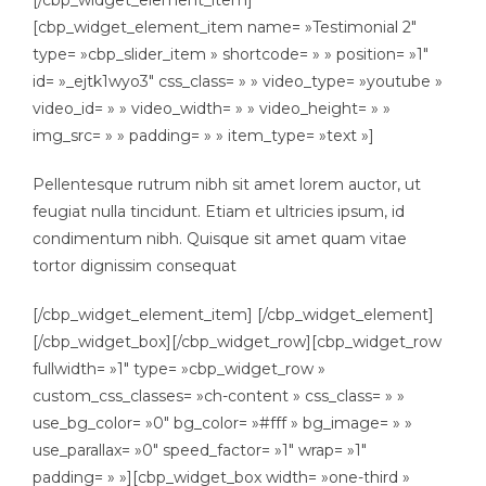
[cbp_widget_element_item name= »Testimonial 2″
type= »cbp_slider_item » shortcode= » » position= »1″
id= »_ejtk1wyo3″ css_class= » » video_type= »youtube »
video_id= » » video_width= » » video_height= » »
img_src= » » padding= » » item_type= »text »]
Pellentesque rutrum nibh sit amet lorem auctor, ut
feugiat nulla tincidunt. Etiam et ultricies ipsum, id
condimentum nibh. Quisque sit amet quam vitae
tortor dignissim consequat
[/cbp_widget_element_item] [/cbp_widget_element]
[/cbp_widget_box][/cbp_widget_row][cbp_widget_row
fullwidth= »1″ type= »cbp_widget_row »
custom_css_classes= »ch-content » css_class= » »
use_bg_color= »0″ bg_color= »#fff » bg_image= » »
use_parallax= »0″ speed_factor= »1″ wrap= »1″
padding= » »][cbp_widget_box width= »one-third »