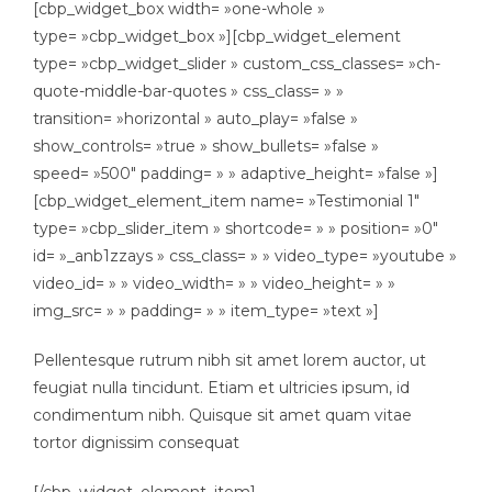
[cbp_widget_box width= »one-whole »
type= »cbp_widget_box »][cbp_widget_element
type= »cbp_widget_slider » custom_css_classes= »ch-
quote-middle-bar-quotes » css_class= » »
transition= »horizontal » auto_play= »false »
show_controls= »true » show_bullets= »false »
speed= »500″ padding= » » adaptive_height= »false »]
[cbp_widget_element_item name= »Testimonial 1″
type= »cbp_slider_item » shortcode= » » position= »0″
id= »_anb1zzays » css_class= » » video_type= »youtube »
video_id= » » video_width= » » video_height= » »
img_src= » » padding= » » item_type= »text »]
Pellentesque rutrum nibh sit amet lorem auctor, ut
feugiat nulla tincidunt. Etiam et ultricies ipsum, id
condimentum nibh. Quisque sit amet quam vitae
tortor dignissim consequat
[/cbp_widget_element_item]