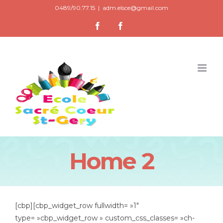
Skip
0489/90.77.15
|
adm.elsce@gmail.com
to
Facebook
Facebook
content
Home 2
[cbp][cbp_widget_row fullwidth= »1″
type= »cbp_widget_row » custom_css_classes= »ch-