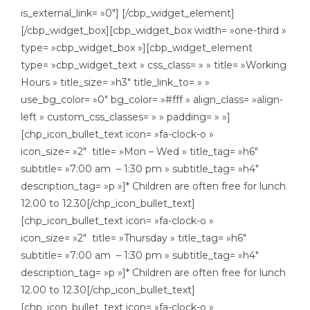
is_external_link= »0″] [/cbp_widget_element]
[/cbp_widget_box][cbp_widget_box width= »one-third »
type= »cbp_widget_box »][cbp_widget_element
type= »cbp_widget_text » css_class= » » title= »Working
Hours » title_size= »h3″ title_link_to= » »
use_bg_color= »0″ bg_color= »#fff » align_class= »align-
left » custom_css_classes= » » padding= » »]
[chp_icon_bullet_text icon= »fa-clock-o »
icon_size= »2″ title= »Mon – Wed » title_tag= »h6″
subtitle= »7:00 am – 1:30 pm » subtitle_tag= »h4″
description_tag= »p »]* Children are often free for lunch
12.00 to 12.30[/chp_icon_bullet_text]
[chp_icon_bullet_text icon= »fa-clock-o »
icon_size= »2″ title= »Thursday » title_tag= »h6″
subtitle= »7:00 am – 1:30 pm » subtitle_tag= »h4″
description_tag= »p »]* Children are often free for lunch
12.00 to 12.30[/chp_icon_bullet_text]
[chp_icon_bullet_text icon= »fa-clock-o »